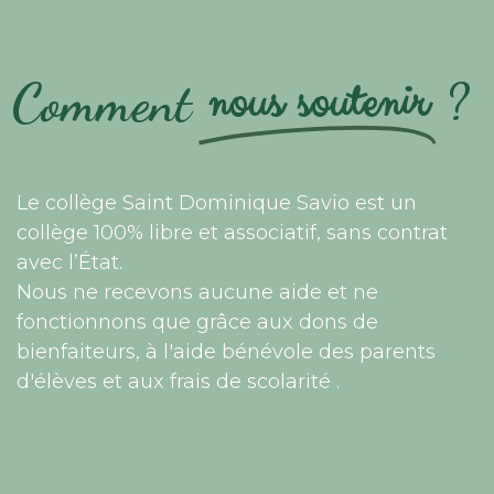
nous soutenir
Comment
?
Le collège Saint Dominique Savio est un
collège 100% libre et associatif, sans contrat
avec l’État.
Nous ne recevons aucune aide et ne
fonctionnons que grâce aux dons de
bienfaiteurs, à l'aide bénévole des parents
d'élèves et aux frais de scolarité .